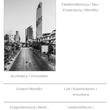
Zweifamillienhaus / Bau –
Entwicklung / Wandllitz
Architektur / Immobilien
Entwurf Wandlitz
Loft / Köpenickerstr. /
Kreuzberg
Etagenwohnung / Berlin -
Gewerbefläche /